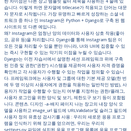
한 차이점은 다른 장고 템플릿 필터 제목을 사용하는 4 줄에 있
습니다. 이렇게 하면 문자열에 titlecase가 적용되고 단어는 대문
자 문자로 시작됩니다. 가장 유명하고 빠르게 성장하는 소셜 네
트워크 중 하나 인 Instagram은 Python + Django로 구축 된 웹
사이트의 또 다른 예입니다.
왜? Instagram은 엄청난 양의 데이터와 사용자 상호 작용(좋아
요, 공유 등)을 처리합니다. Django를 통해 Instagram 팀은 이
모든 것을 처리할 수 있을 뿐만 아니라, UI와 UX에 집중할 수 있
는 즉시 구현할 수 있는 악기의 이점을 누릴 수 있습니다.
Django는 이전 자습서에서 설명한 세션 프레임워크 위에 구축
된 인증 및 권한(“권한”) 시스템을 제공하여 사용자 자격 증명을
확인하고 각 사용자가 수행할 수 있는 작업을 정의할 수 있습니
다. 프레임워크에는 사용자 및 그룹에 대한 기본 제공 모델(한 번
에 두 명 이상의 사용자에게 권한을 적용하는 일반적인 방법), 사
용자가 작업을 수행할 수 있는지 여부를 지정하는 권한/플래그,
사용자 로그인을 위한 양식 및 보기, 제한도구 보기 등이 포함됩
니다. 콘텐츠. 디자인 -a-배지 페이지 나는 장고의 내장 양식 모
델을 사용하고 image_url 필드에 URLValidator및 슬러그 필드에
사용자 정의 유효성 검사기를 사용 : 우리의 새로운 응용 프로그
램을 인식하기 위해 장고를 얻으려면, 우리는 우리의
settings.py 파일에 설치된 응용 프로그램 목록에 응용 프로그램