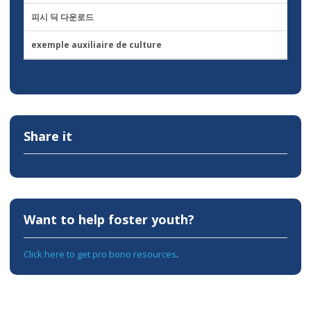
피시 딕 다운로드
exemple auxiliaire de culture
Share it
Want to help foster youth?
Click here to get pro bono resources
.